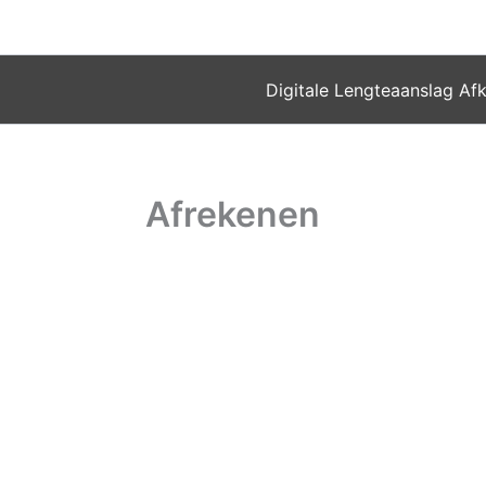
Ga
naar
de
Digitale Lengteaanslag Af
inhoud
Afrekenen