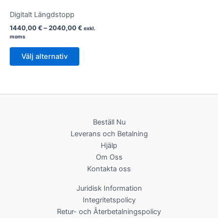
Digitalt Längdstopp
Prisintervall:
1440,00
€
–
2040,00
€
exkl.
1440,00 €
moms
till
Den
2040,00 €
Välj alternativ
här
produkten
har
flera
varianter.
De
Beställ Nu
olika
Leverans och Betalning
alternativen
Hjälp
kan
Om Oss
väljas
Kontakta oss
på
Juridisk Information
produktsidan
Integritetspolicy
Retur- och Återbetalningspolicy