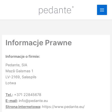
Przejdź
do
treści
Informacje Prawne
Informacje o firmie:
Pedante, SIA
Mazā Gaismas 1
LV-2169, Salaspils
Łotwa
Tel.
:
+371 22845678
E-mail
:
info@pedante.eu
Strona internetowa
:
https://www.pedante.eu/