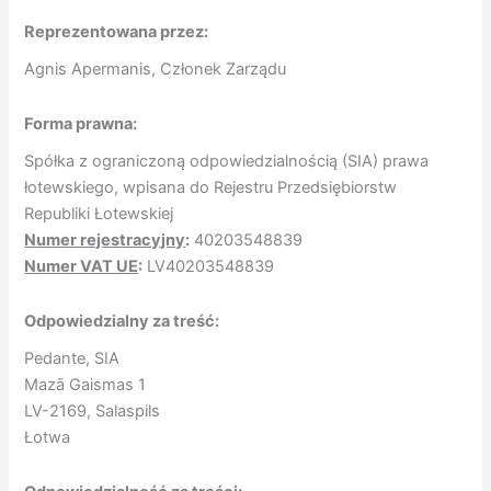
Reprezentowana przez:
Agnis Apermanis, Członek Zarządu
Forma prawna:
Spółka z ograniczoną odpowiedzialnością (SIA) prawa
łotewskiego, wpisana do Rejestru Przedsiębiorstw
Republiki Łotewskiej
Numer rejestracyjny
:
40203548839
Numer VAT UE
:
LV40203548839
Odpowiedzialny za treść:
Pedante, SIA
Mazā Gaismas 1
LV-2169, Salaspils
Łotwa