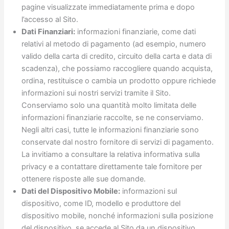
pagine visualizzate immediatamente prima e dopo
l’accesso al Sito.
Dati Finanziari:
informazioni finanziarie, come dati
relativi al metodo di pagamento (ad esempio, numero
valido della carta di credito, circuito della carta e data di
scadenza), che possiamo raccogliere quando acquista,
ordina, restituisce o cambia un prodotto oppure richiede
informazioni sui nostri servizi tramite il Sito.
Conserviamo solo una quantità molto limitata delle
informazioni finanziarie raccolte, se ne conserviamo.
Negli altri casi, tutte le informazioni finanziarie sono
conservate dal nostro fornitore di servizi di pagamento.
La invitiamo a consultare la relativa informativa sulla
privacy e a contattare direttamente tale fornitore per
ottenere risposte alle sue domande.
Dati del Dispositivo Mobile:
informazioni sul
dispositivo, come ID, modello e produttore del
dispositivo mobile, nonché informazioni sulla posizione
del dispositivo, se accede al Sito da un dispositivo