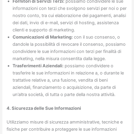
Fornitori di Servizi Terzi:
possiamo condividere le sue
informazioni con terzi che svolgono servizi per noi o per
nostro conto, tra cui elaborazione dei pagamenti, analisi
dei dati, invio di e-mail, servizi di hosting, assistenza
clienti e supporto di marketing.
Comunicazioni di Marketing:
con il suo consenso, o
dandole la possibilità di revocare il consenso, possiamo
condividere le sue informazioni con terzi per finalità di
marketing, nella misura consentita dalla legge.
Trasferimenti Aziendali:
possiamo condividere o
trasferire le sue informazioni in relazione a, o durante le
trattative relative a, una fusione, vendita di beni
aziendali, finanziamento o acquisizione, da parte di
un’altra società, di tutta o parte della nostra attività.
4. Sicurezza delle Sue Informazioni
Utilizziamo misure di sicurezza amministrative, tecniche e
fisiche per contribuire a proteggere le sue informazioni