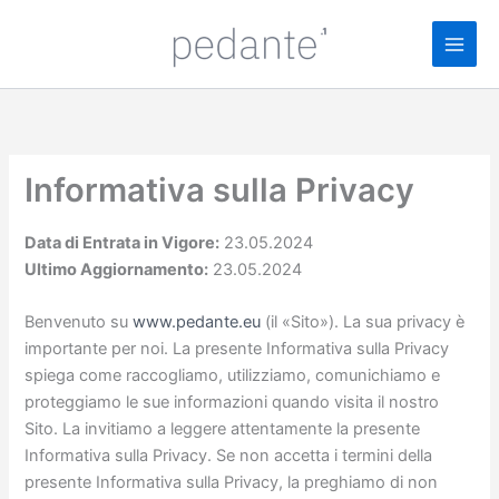
Vai
al
contenuto
Informativa sulla Privacy
Data di Entrata in Vigore:
23.05.2024
Ultimo Aggiornamento:
23.05.2024
Benvenuto su
www.pedante.eu
(il «Sito»). La sua privacy è
importante per noi. La presente Informativa sulla Privacy
spiega come raccogliamo, utilizziamo, comunichiamo e
proteggiamo le sue informazioni quando visita il nostro
Sito. La invitiamo a leggere attentamente la presente
Informativa sulla Privacy. Se non accetta i termini della
presente Informativa sulla Privacy, la preghiamo di non