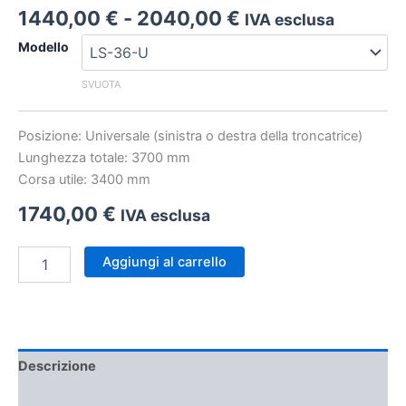
Fascia
1440,00
€
-
2040,00
€
IVA esclusa
di
Modello
prezzo:
da
SVUOTA
1440,00 €
a
Posizione: Universale (sinistra o destra della troncatrice)
2040,00 €
Lunghezza totale: 3700 mm
Corsa utile: 3400 mm
1740,00
€
IVA esclusa
Battuta
Aggiungi al carrello
per
Troncatrice
quantità
Descrizione
Informazioni aggiuntive