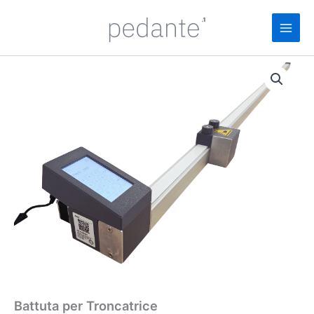
Vai
al
contenuto
Battuta per Troncatrice