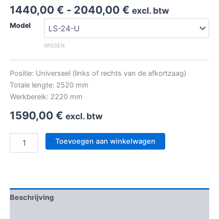
Prijsklasse:
1440,00
€
-
2040,00
€
excl. btw
1440,00 €
Model
tot
2040,00 €
WISSEN
Positie: Universeel (links of rechts van de afkortzaag)
Totale lengte: 2520 mm
Werkbereik: 2220 mm
1590,00
€
excl. btw
Digitale
Toevoegen aan winkelwagen
Lengteaanslag
Afkortzaag
aantal
Beschrijving
Aanvullende informatie