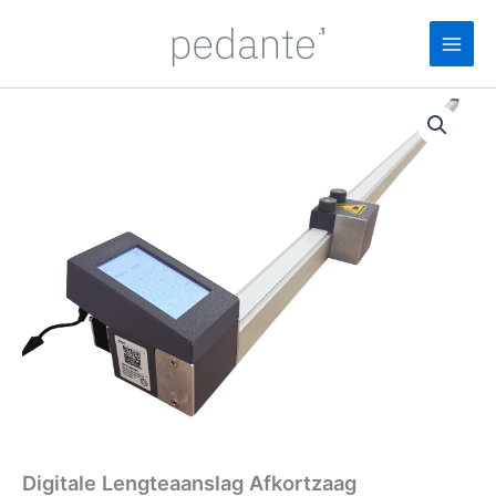
Ga
naar
de
inhoud
Digitale Lengteaanslag Afkortzaag