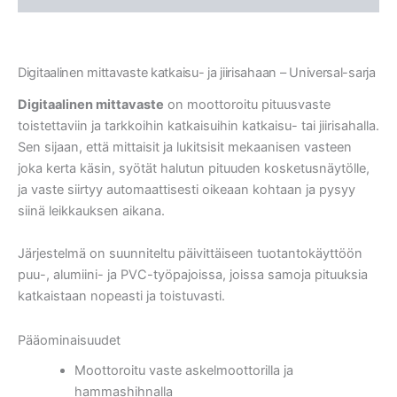
Digitaalinen mittavaste katkaisu- ja jiirisahaan – Universal-sarja
Digitaalinen mittavaste
on moottoroitu pituusvaste
toistettaviin ja tarkkoihin katkaisuihin katkaisu- tai jiirisahalla.
Sen sijaan, että mittaisit ja lukitsisit mekaanisen vasteen
joka kerta käsin, syötät halutun pituuden kosketusnäytölle,
ja vaste siirtyy automaattisesti oikeaan kohtaan ja pysyy
siinä leikkauksen aikana.
Järjestelmä on suunniteltu päivittäiseen tuotantokäyttöön
puu-, alumiini- ja PVC-työpajoissa, joissa samoja pituuksia
katkaistaan nopeasti ja toistuvasti.
Pääominaisuudet
Moottoroitu vaste askelmoottorilla ja
hammashihnalla