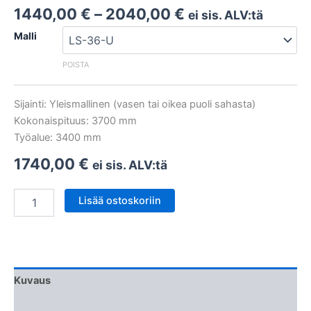
Hintaluokka:
1440,00
€
–
2040,00
€
ei sis. ALV:tä
1440,00 €
Malli
-
2040,00 €
POISTA
Sijainti: Yleismallinen (vasen tai oikea puoli sahasta)
Kokonaispituus: 3700 mm
Työalue: 3400 mm
1740,00
€
ei sis. ALV:tä
Digitaalinen
Lisää ostoskoriin
mittavaste
määrä
Kuvaus
Lisätiedot