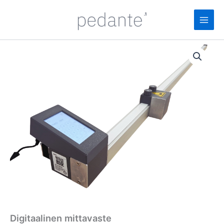
Siirry
sisältöön
Digitaalinen mittavaste