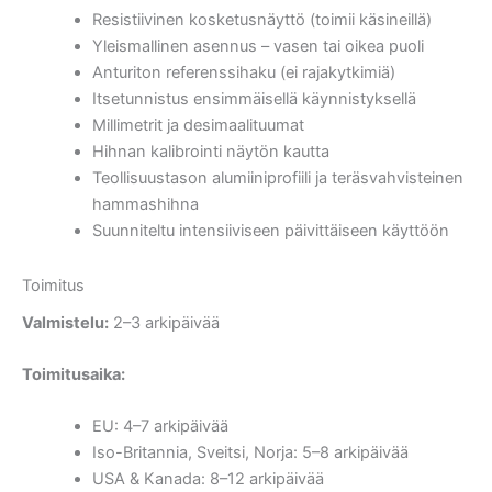
Resistiivinen kosketusnäyttö (toimii käsineillä)
Yleismallinen asennus – vasen tai oikea puoli
Anturiton referenssihaku (ei rajakytkimiä)
Itsetunnistus ensimmäisellä käynnistyksellä
Millimetrit ja desimaalituumat
Hihnan kalibrointi näytön kautta
Teollisuustason alumiiniprofiili ja teräsvahvisteinen
hammashihna
Suunniteltu intensiiviseen päivittäiseen käyttöön
Toimitus
Valmistelu:
2–3 arkipäivää
Toimitusaika:
EU: 4–7 arkipäivää
Iso-Britannia, Sveitsi, Norja: 5–8 arkipäivää
USA & Kanada: 8–12 arkipäivää