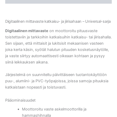
Digitaalinen mittavaste katkaisu- ja jiirisahaan – Universal-sarja
Digitaalinen mittavaste
on moottoroitu pituusvaste
toistettaviin ja tarkkoihin katkaisuihin katkaisu- tai jiirisahalla.
Sen sijaan, että mittaisit ja lukitsisit mekaanisen vasteen
joka kerta käsin, syötät halutun pituuden kosketusnäytölle,
ja vaste siirtyy automaattisesti oikeaan kohtaan ja pysyy
siinä leikkauksen aikana.
Järjestelmä on suunniteltu päivittäiseen tuotantokäyttöön
puu-, alumiini- ja PVC-työpajoissa, joissa samoja pituuksia
katkaistaan nopeasti ja toistuvasti.
Pääominaisuudet
Moottoroitu vaste askelmoottorilla ja
hammashihnalla