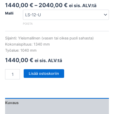
Hintaluokka:
1440,00
€
–
2040,00
€
ei sis. ALV:tä
1440,00 €
Malli
-
2040,00 €
POISTA
Sijainti: Yleismallinen (vasen tai oikea puoli sahasta)
Kokonaispituus: 1340 mm
Työalue: 1040 mm
1440,00
€
ei sis. ALV:tä
Digitaalinen
Lisää ostoskoriin
mittavaste
määrä
Kuvaus
Lisätiedot