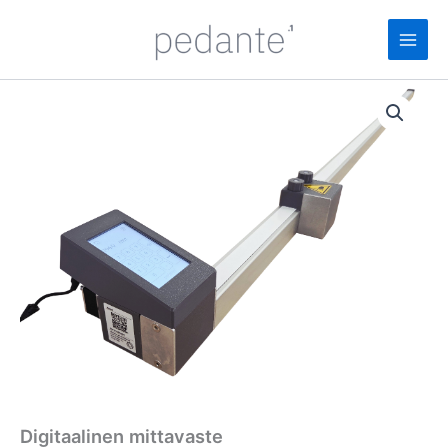
Siirry
sisältöön
Digitaalinen mittavaste