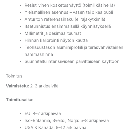
Resistiivinen kosketusnäyttö (toimii käsineillä)
Yleismallinen asennus – vasen tai oikea puoli
Anturiton referenssihaku (ei rajakytkimiä)
Itsetunnistus ensimmäisellä käynnistyksellä
Millimetrit ja desimaalituumat
Hihnan kalibrointi näytön kautta
Teollisuustason alumiiniprofiili ja teräsvahvisteinen
hammashihna
Suunniteltu intensiiviseen päivittäiseen käyttöön
Toimitus
Valmistelu:
2–3 arkipäivää
Toimitusaika:
EU: 4–7 arkipäivää
Iso-Britannia, Sveitsi, Norja: 5–8 arkipäivää
USA & Kanada: 8–12 arkipäivää