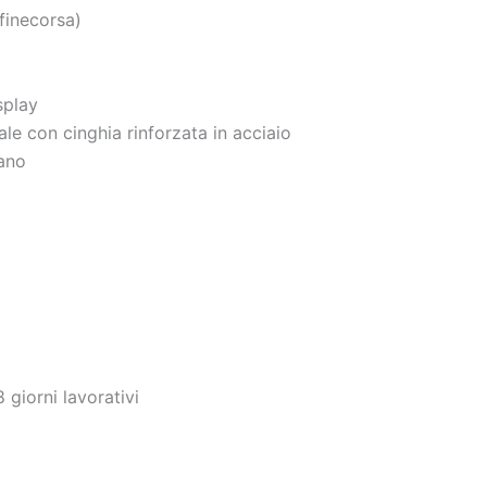
finecorsa)
splay
iale con cinghia rinforzata in acciaio
iano
 giorni lavorativi