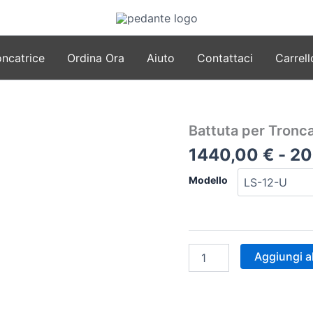
oncatrice
Ordina Ora
Aiuto
Contattaci
Carrell
Battuta per Tronca
1440,00
€
-
20
Modello
Battuta
Aggiungi al
per
Troncatrice
quantità