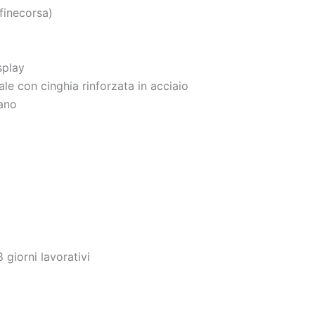
finecorsa)
splay
iale con cinghia rinforzata in acciaio
iano
 giorni lavorativi