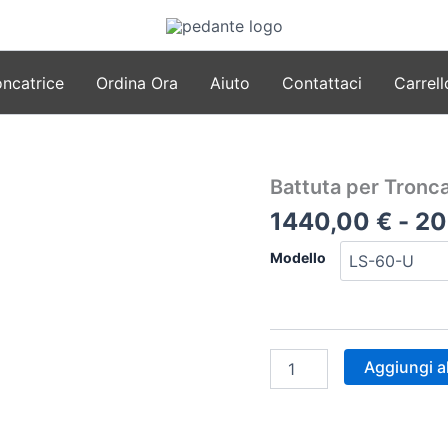
oncatrice
Ordina Ora
Aiuto
Contattaci
Carrell
Battuta per Tronca
1440,00
€
-
20
Modello
Battuta
Aggiungi al
per
Troncatrice
quantità